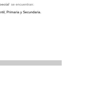
pecial
se encuentran:
til, Primaria y Secundaria.