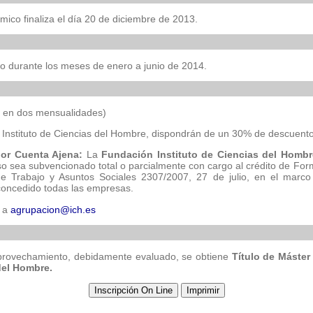
mico finaliza el día 20 de diciembre de 2013.
lo durante los meses de enero a junio de 2014.
o en dos mensualidades)
Instituto de Ciencias del Hombre, dispondrán de un 30% de descuento
por Cuenta Ajena:
La
Fundación Instituto de
Ciencias del Hombr
rso sea subvencionado total o parcialmente con cargo al crédito de Fo
 de Trabajo y Asuntos Sociales 2307/2007, 27 de julio, en el mar
concedido todas las empresas.
e a
agrupacion@ich.es
te aprovechamiento, debidamente evaluado, se obtiene
Título de Máster
del Hombre.