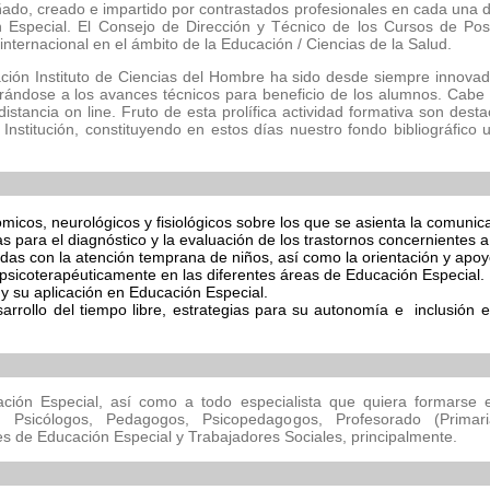
ado, creado e impartido por contrastados profesionales en cada una 
 Especial. El Consejo de Dirección y Técnico de los Cursos de Pos
 internacional en el ámbito de la Educación / Ciencias de la Salud.
ción Instituto de Ciencias del Hombre ha sido desde siempre innovad
orándose a los avances técnicos para beneficio de los alumnos. Cabe de
istancia on line. Fruto de esta prolífica actividad formativa son des
 Institución, constituyendo en estos días nuestro fondo bibliográfico
cos, neurológicos y fisiológicos sobre los que se asienta la comunica
 para el diagnóstico y la evaluación de los trastornos concernientes a
adas con la atención temprana de niños, así como la orientación y apoyo
r psicoterapéuticamente en las diferentes áreas de Educación Especial.
y su aplicación en Educación Especial.
sarrollo del tiempo libre, estrategias para su autonomía e inclusión 
ación Especial, así como a todo especialista que quiera formarse e
 Psicólogos, Pedagogos, Psicopedagogos, Profesorado (Primaria,
 de Educación Especial y Trabajadores Sociales, principalmente.