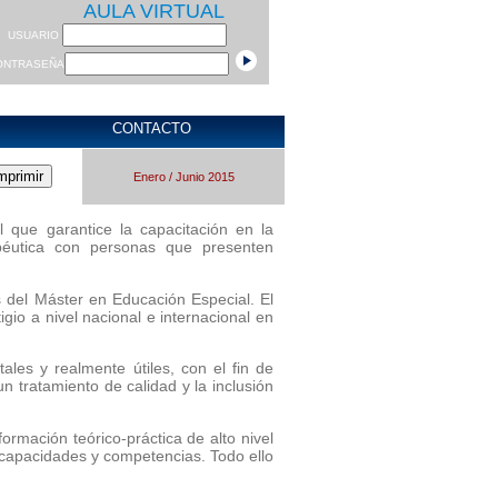
AULA VIRTUAL
USUARIO
ONTRASEÑA
CONTACTO
Enero / Junio 2015
l que garantice la capacitación en la
apéutica con personas que presenten
 del Máster en Educación Especial. El
io a nivel nacional e internacional en
es y realmente útiles, con el fin de
n tratamiento de calidad y la inclusión
mación teórico-práctica de alto nivel
s capacidades y competencias. Todo ello