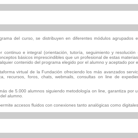
ograma del curso, se distribuyen en diferentes módulos agrupados 
 continuo e integral (orientación, tutoría, seguimiento y resolución
onceptos básicos imprescindibles que un profesional de estas materias
alquier contenido del programa elegido por el alumno y aceptado por el 
ataforma virtual de la Fundación ofreciendo los más avanzados servi
oteca, recursos, foros, chats, webmails, consultas on line de expedi
ás de 5.000 alumnos siguiendo metodología on line, garantiza por un 
n del alumno.
permite accesos fluidos con conexiones tanto analógicas como digitales