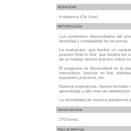
MODALIDAD
A distancia (On Line).
METODOLOGÍA
Los contenidos desarrollados del pr
densidad y complejidad de los temas.
La evaluación, que tendrá un carácter
examen final on line que medirá los c
de un trabajo teórico-práctico sobre cu
El programa se desarrollará en la pl
interactivos, tutorías on line, bibli
supuestos prácticos, etc.
Nuestra experiencia, hemos formado m
aprendizaje y alto nivel de satisfacció
La versatilidad de nuestra plataforma 
Número de horas
270 horas.
Plazo de Matrícula