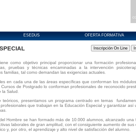
C
ESEDUS
OFERTA FORMATIVA
SPECIAL
tiene como objetivo principal proporcionar una formación profesiona
gias, pruebas y técnicas encaminadas a la intervención psicoter
s familias, tal como demandan las exigencias actuales.
ales en cada una de las áreas específicas que conforman los módulos
 Cursos de Postgrado lo conforman profesionales de reconocido prestig
 la Salud.
 teóricos, presentamos un programa centrado en temas fundamental
 profesionales que trabajan en la Educación Especial y garantizar así u
nas.
s del Hombre se han formado más de 10.000 alumnos, alcanzado una for
ectivas laborales de gran amplitud, con el consiguiente aumento de su
co y, por otro, el aprendizaje y alto nivel de satisfacción del alumno.