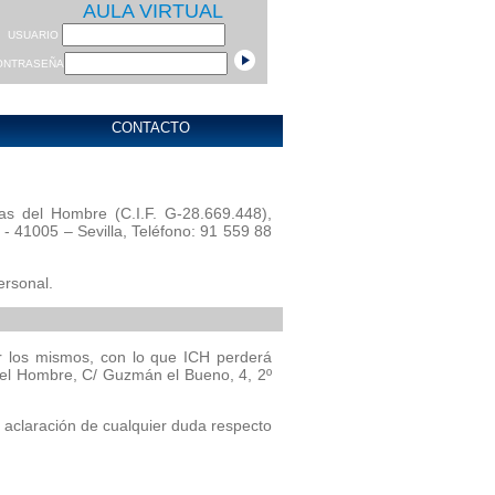
AULA VIRTUAL
USUARIO
ONTRASEÑA
CONTACTO
as del Hombre (C.I.F. G-28.669.448),
- 41005 – Sevilla, Teléfono: 91 559 88
ersonal.
ar los mismos, con lo que ICH perderá
 del Hombre, C/ Guzmán el Bueno, 4, 2º
 aclaración de cualquier duda respecto