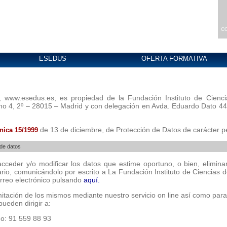
C
ESEDUS
OFERTA FORMATIVA
www.esedus.es, es propiedad de la Fundación Instituto de Cienci
no 4, 2º – 28015 – Madrid y con delegación en Avda. Eduardo Dato 44 
de 13 de diciembre, de Protección de Datos de carácter p
nica 15/1999
 de datos
acceder y/o modificar los datos que estime oportuno, o bien, elimin
uario, comunicándolo por escrito a La Fundación Instituto de Ciencias
rreo electrónico pulsando
aquí.
mitación de los mismos mediante nuestro servicio on line así como para
pueden dirigir a:
o: 91 559 88 93